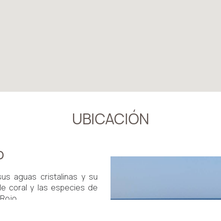
UBICACIÓN
o
s aguas cristalinas y su
 de coral y las especies de
Rojo.
e deportes acuáticos como
paseos en banana boat a lo