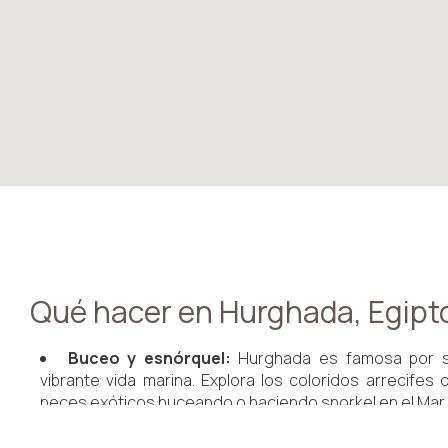
Qué hacer en Hurghada, Egipt
Buceo y esnórquel:
Hurghada es famosa por su
vibrante vida marina. Explora los coloridos arrecifes
peces exóticos buceando o haciendo snorkel en el Mar 
Deportes acuáticos:
Disfrute de una variedad d
windsurf, kitesurf, paravelismo, motos acuáticas y 